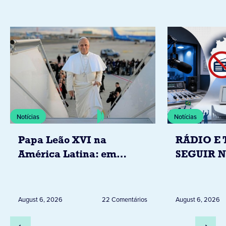
Notícias
Notícias
Papa Leão XVI na
RÁDIO E 
América Latina: em
SEGUIR 
novembro, visitará
RESTRIÇ
Uruguai, Argentina e
ELEITORA
Peru
DESTA Q
August 6, 2026
22 Comentários
August 6, 2026
DIA 6