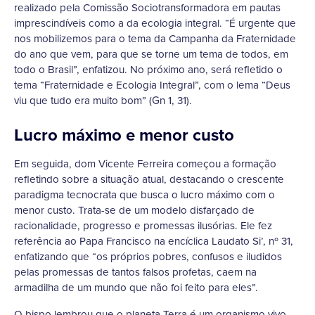
realizado pela Comissão Sociotransformadora em pautas
imprescindíveis como a da ecologia integral. “É urgente que
nos mobilizemos para o tema da Campanha da Fraternidade
do ano que vem, para que se torne um tema de todos, em
todo o Brasil”, enfatizou. No próximo ano, será refletido o
tema “Fraternidade e Ecologia Integral”, com o lema “Deus
viu que tudo era muito bom” (Gn 1, 31).
Lucro máximo e menor custo
Em seguida, dom Vicente Ferreira começou a formação
refletindo sobre a situação atual, destacando o crescente
paradigma tecnocrata que busca o lucro máximo com o
menor custo. Trata-se de um modelo disfarçado de
racionalidade, progresso e promessas ilusórias. Ele fez
referência ao Papa Francisco na encíclica Laudato Si’, nº 31,
enfatizando que “os próprios pobres, confusos e iludidos
pelas promessas de tantos falsos profetas, caem na
armadilha de um mundo que não foi feito para eles”.
O bispo lembrou que o planeta Terra é um organismo vivo,