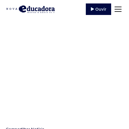
▶️ Ouvir
Novena da Padroeira
Imaculada
Conceição
...
26 de Novembro
,
2021