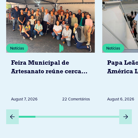
Notícias
Notícias
Feira Municipal de
Papa Leão
Artesanato reúne cerca
América L
de 20 expositores neste
novembro,
sábado em Jacarezinho
Uruguai, 
Peru
August 7, 2026
22 Comentários
August 6, 2026