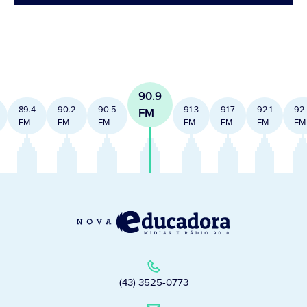
90.9
89.4
90.2
90.5
91.3
91.7
92.1
92
FM
FM
FM
FM
FM
FM
FM
FM
(43) 3525-0773