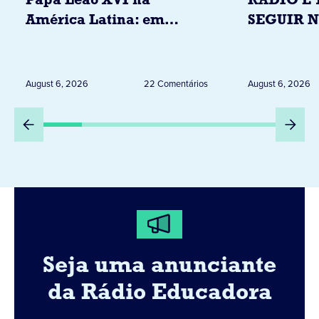
Papa Leão XVI na
RÁDIO E 
América Latina: em
SEGUIR 
novembro, visitará
RESTRIÇ
Uruguai, Argentina e
ELEITORA
Peru
DESTA Q
August 6, 2026
22 Comentários
August 6, 2026
DIA 6
Seja uma anunciante
da Rádio Educadora