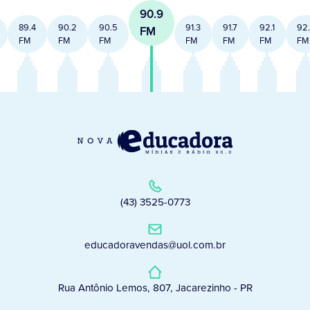
90.9
89.4
90.2
90.5
91.3
91.7
92.1
92
FM
FM
FM
FM
FM
FM
FM
FM
(43) 3525-0773
educadoravendas@uol.com.br
Rua Antônio Lemos, 807, Jacarezinho - PR