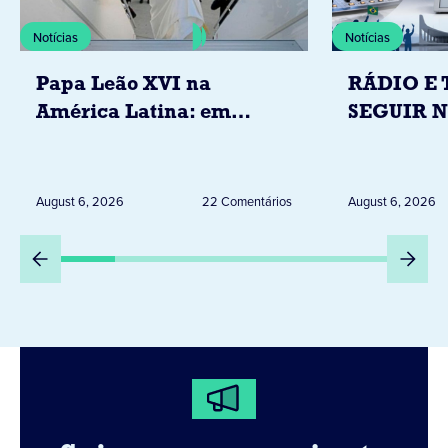
Notícias
Notícias
Papa Leão XVI na
RÁDIO E 
América Latina: em
SEGUIR 
novembro, visitará
RESTRIÇ
Uruguai, Argentina e
ELEITORA
Peru
DESTA Q
August 6, 2026
22 Comentários
August 6, 2026
DIA 6