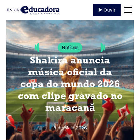
▶️ Ouvir
Notícias
Shakira anuncia
música oficial da
copa do mundo 2026
com clipe gravado no
maracană
8 de Maio
,
2026