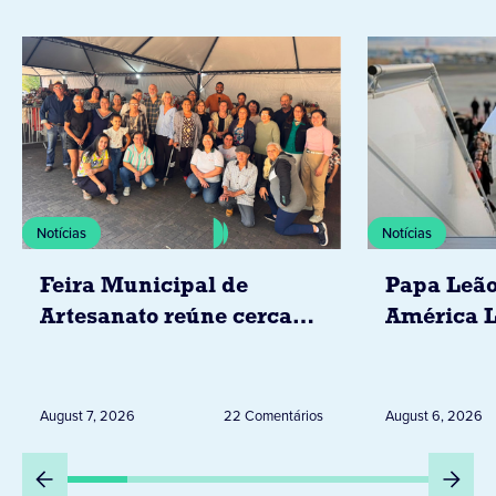
Notícias
Notícias
Feira Municipal de
Papa Leão
Artesanato reúne cerca
América L
de 20 expositores neste
novembro,
sábado em Jacarezinho
Uruguai, 
Peru
August 7, 2026
22 Comentários
August 6, 2026