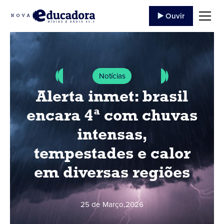
▶️ Ouvir
Notícias
Alerta inmet: brasil
encara 4ª com chuvas
intensas,
tempestades e calor
em diversas regiões
25 de Março
,
2026