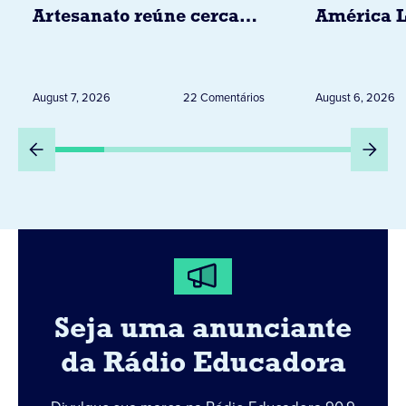
Artesanato reúne cerca
América L
de 20 expositores neste
novembro,
sábado em Jacarezinho
Uruguai, 
Peru
August 7, 2026
22 Comentários
August 6, 2026
Seja uma anunciante
da Rádio Educadora