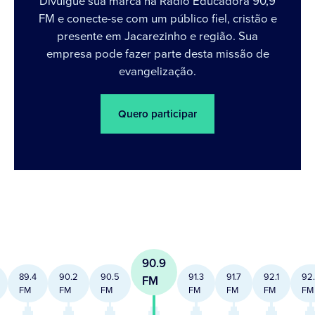
Divulgue sua marca na Rádio Educadora 90,9
FM e conecte-se com um público fiel, cristão e
presente em Jacarezinho e região. Sua
empresa pode fazer parte desta missão de
evangelização.
Quero participar
90.9
89.4
90.2
90.5
91.3
91.7
92.1
92
FM
FM
FM
FM
FM
FM
FM
FM