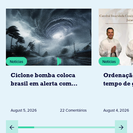
Notícias
Notícias
Ciclone bomba coloca
Ordenaçã
brasil em alerta com
tempo de 
tempestades, ventos e
Diocese d
granizo previstos entre os
dias 6 e 8 de agosto
August 5, 2026
22 Comentários
August 4, 2026