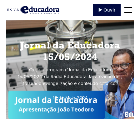
▶️ Ouvir
Jornal da Educadora
15/05/2024
Ouça o programa 'Jornal da Educadora
15/05/2024' da Rádio Educadora Jacarezinho de ,
trazendo evangelização e conteúdo católico.
15 de Maio
,
2024