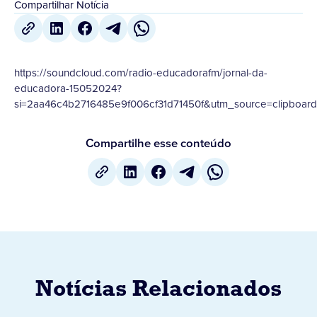
Compartilhar Notícia
https://soundcloud.com/radio-educadorafm/jornal-da-
educadora-15052024?
si=2aa46c4b2716485e9f006cf31d71450f&utm_source=clipboard
Compartilhe esse conteúdo
Notícias Relacionados