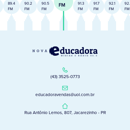
89.4
90.2
90.5
91.3
91.7
92.1
92
FM
FM
FM
FM
FM
FM
FM
FM
(43) 3525-0773
educadoravendas@uol.com.br
Rua Antônio Lemos, 807, Jacarezinho - PR