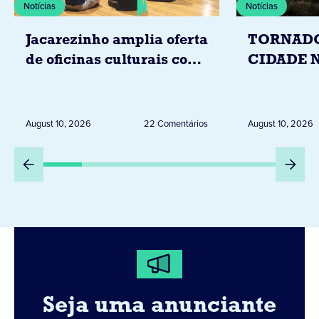
Notícias
Notícias
Jacarezinho amplia oferta
TORNADO
de oficinas culturais com
CIDADE 
novo programa de
DEIXA 20
formação artística
DESALOJ
RURAL
August 10, 2026
22 Comentários
August 10, 2026
Seja uma anunciante